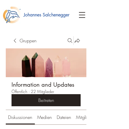
Johannes Salchenegger
Gruppen
Information and Updates
Öffentlich
·
22 Mitglieder
Beitreten
Diskussionen
Medien
Dateien
Mitglieder