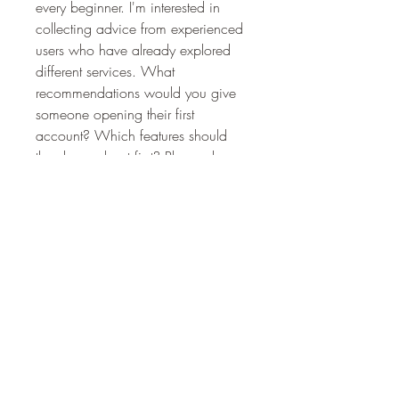
every beginner. I'm interested in 
collecting advice from experienced 
users who have already explored 
different services. What 
recommendations would you give 
someone opening their first 
Info
account? Which features should 
Welcome to the group! You can
they learn about first? Please share 
connect with other members, ge
...
your personal experiences and 
Weiterlesen
useful tips. Your suggestions could 
help newcomers feel more 
Mitglieder
comfortable and confident while 
discovering modern online 
Daeron Daeron
Folgen
platforms.
Дарья Шайденкова
Folgen
0
1
6
werder werder
Folgen
Kyky123
Folgen
drew kart
Aryan Mhatre
Folgen