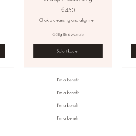
€
450€
450
Chakra cleansing and alignment
Gültig für 6 Monate
Sofort kaufen
I’m a benefit
I’m a benefit
I’m a benefit
I’m a benefit