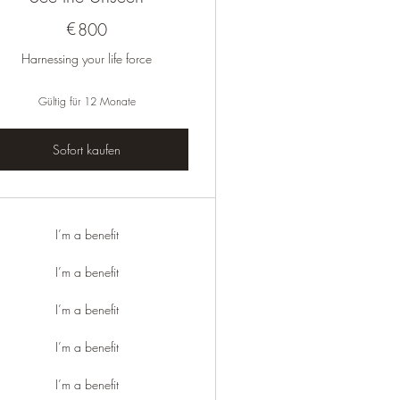
€
800€
800
Harnessing your life force
Gültig für 12 Monate
Sofort kaufen
I’m a benefit
I’m a benefit
I’m a benefit
I’m a benefit
I’m a benefit