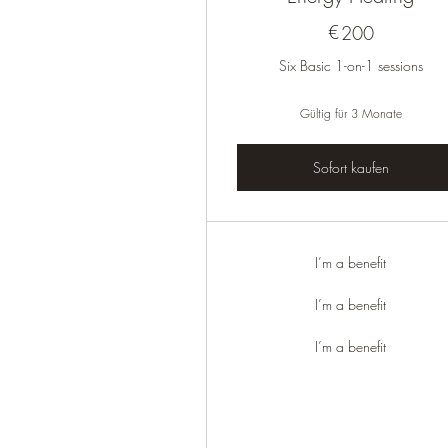
€
200€
200
Six Basic 1-on-1 sessions
Gültig für 3 Monate
Sofort kaufen
I’m a benefit
I’m a benefit
I’m a benefit